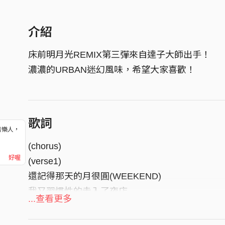
介紹
床前明月光REMIX第三彈來自達子大師出手！
濃濃的URBAN迷幻風味，希望大家喜歡！
歌詞
音樂人，
！
(chorus)
好喔
(verse1)
還記得那天的月很圓(WEEKEND)
我又習慣性的走入了夜店
...查看更多
同樣的燈光 熟悉的景象
在老掉牙的CLUB 尋找一點不一樣