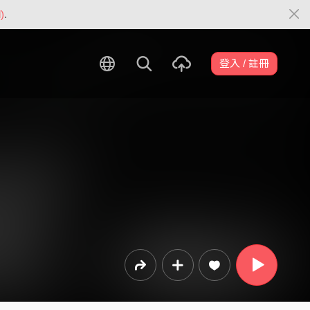
)
.
登入 / 註冊