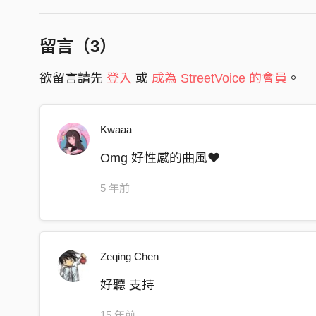
一樣 三杯的tequila之後
等待 酒精在我身體裡頭發作
留言（
3
）
看看 狀況 umm…..是時候
欲留言請先
登入
或
成為 StreetVoice 的會員
。
該走入舞池尋找我今夜的皇后
突然間 那一張陌生的面孔
身上散發著致命的費洛蒙
Kwaaa
纖細的瓜子臉 搭配著可觀的上圍
Omg 好性感的曲風❤️
Oh God 怎麼會有如此完美的lady baby let me see y
So 子彈reload 準備行動
5 年前
tonight I wanna take you home
(chorus)
(verse2)
Zeqing Chen
燈紅酒綠 從來不是我的本性
好聽 支持
一切都只是出自本能反應
慢慢的向妳靠近
15 年前