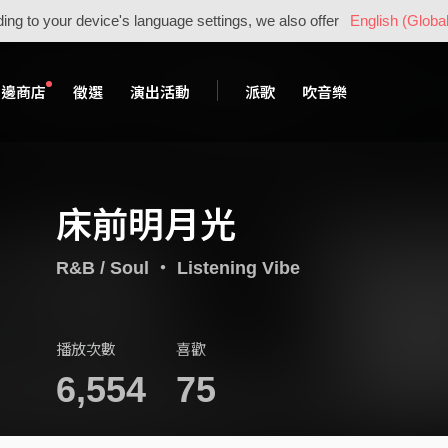
ing to your device's language settings, we also offer
English (Global
周邊商店
徵選
演出活動
派歌
吹音樂
床前明月光
R&B / Soul
・
Listening Vibe
播放次數
喜歡
6,554
75