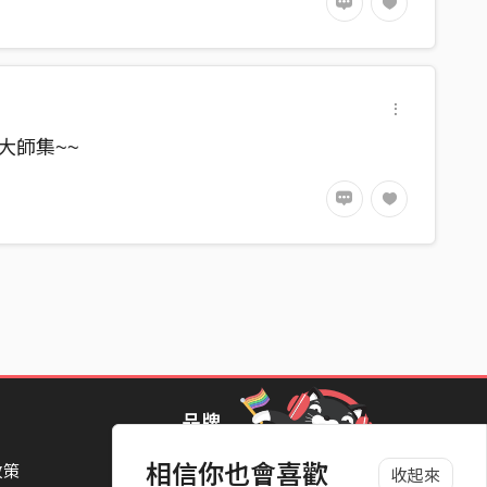
大師集~~
品牌
相信你也會喜歡
政策
StreetVoice Awards 街聲音樂獎
收起來