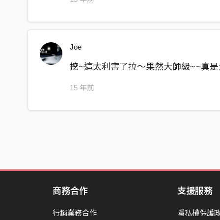
保持著那 若即若離的 危險關係
但是 命中注定就是要 被妳發現
妳看著我 瞇瞇眼 笑容淺淺
Joe
HA HA….寶貝 叫我如何拒絕
挖~這太利害了拉～果然大師級~~真是
曖昧無止盡的蔓延 桃色謎題難解
而一切來的太快我竟然沒自覺
15 年前
唇印才上臉 場景怎麼換成房間
Hold on 寶貝請你遵守遊戲要點
天亮了之後 還是得說再見
床前明月光 疑是地上霜
舉頭看著那月亮 低頭思念那姑娘
床前明月光 疑是地上霜
舉頭看著那月亮 還是想念那姑娘 那姑娘
商務合作
支援服務
(chorus)
行銷業務合作
隱私權保護
(verse3)