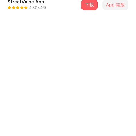
StreetVoice App
下載
App 開啟
jurlisim
4.8(1446)
＋ 追蹤
@jurlisim
介紹
瑜妹妹的音樂很清新,跟她的曲在一起,有浪漫滿屋的感覺哦
曲目（3）
排序
歌曲名稱
琴聲
1