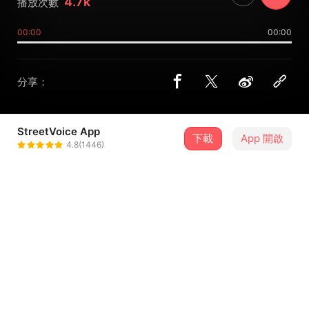
4.7k
播放次數
00:00
00:00
分享：
StreetVoice App
下載
App 開啟
林榆瑄
4.8(1446)
＋ 追蹤
@junelin80
介紹
揮別了去年的冬天~
如今後悔也都一切太晚~
雖然過去無法挽回~!