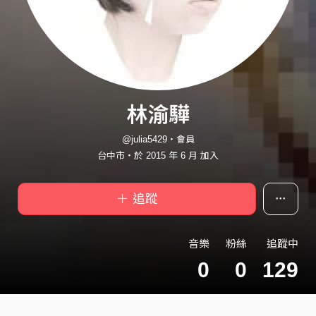
林渝驊
@julia5429・會員
台中市・於 2015 年 6 月 加入
＋ 追蹤
音樂
粉絲
追蹤中
0
0
129