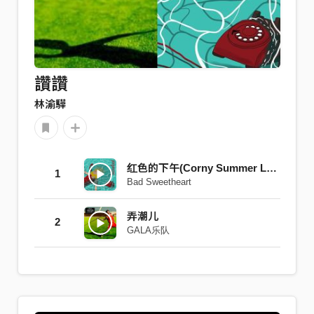
讚讚
林渝驊
红色的下午(Corny Summer Light)
1
Bad Sweetheart
弄潮儿
2
GALA乐队