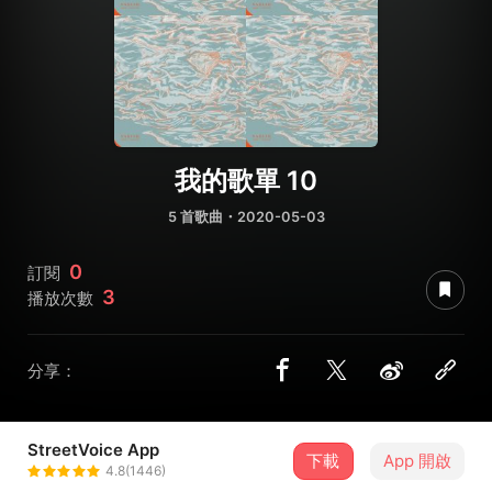
我的歌單 10
5 首歌曲・2020-05-03
0
訂閱
3
播放次數
分享：
StreetVoice App
下載
App 開啟
王敏
4.8(1446)
＋ 追蹤
@judyqoo51350