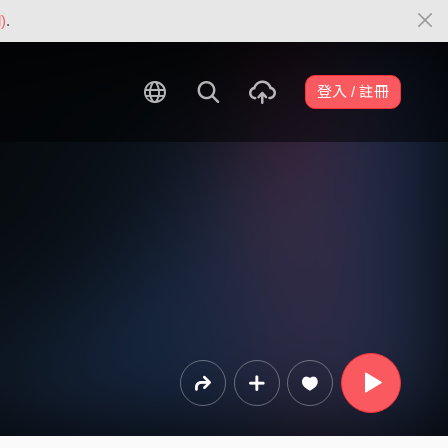
)
.
登入 / 註冊