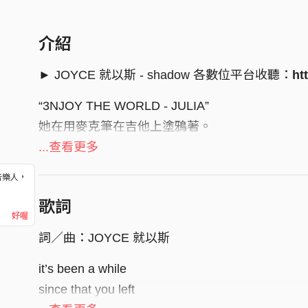
介紹
► JOYCE 就以斯 - shadow 各數位平台收聽：
ht
“3NJOY THE WORLD - JULIA”
她在用麥克筆在吉他上塗鴉著。
如今琴上的字跡日漸斑駁，
...查看更多
彷彿我腦海中越來越模糊的回憶。
音樂人，
！
在全世界最浪漫的城市遇見妳，
歌詞
好喔
喚起我原先枯竭的創作靈魂。
詞／曲：JOYCE 就以斯
然而一個沒有妳的世界，
卻是我怎麼也不想面對的。
it’s been a while
since that you left
-- 音樂製作Credit --