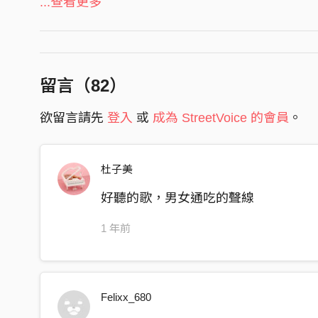
you made it seems like it’s nothing at all
...查看更多
作詞 Lyrics｜JOYCE 就以斯
still hurt a little
作曲 Compose｜JOYCE 就以斯
in my head
you were such an angel
製作人 Producer｜楊峻綱 Kang
留言（
82
）
編曲 Arrangement｜楊峻綱 Kang、JOYCE 就以
now I see your shadow
和聲編寫 Chorus Arrangement｜JOYCE 就以斯
欲留言請先
登入
或
成為 StreetVoice 的會員
。
in other girls
電吉他 Electric Guitar｜JOYCE 就以斯
and I’m too scared to be falling for them
貝斯 Bass｜鍾慕捷 Mujay
I’m going to hell anyway
杜子美
電吉他、貝斯錄音師 Electric Guitar, Bass Record
thought you were coming with me
電吉他、貝斯錄音室 Electric Guitar, Bass Recordi
好聽的歌，男女通吃的聲線
dive in deeper think I may
人聲錄音師 Vocal Recording Engineer｜楊峻綱 K
1 年前
write an album bout you baby
人聲錄音室 Vocal Recording Studio｜比比王樂器行 
think I’m healing
混音工程師 Mixing Engineer｜楊峻綱 Kang
母帶後期處理工程師 Mastering Engineer｜Way
now I think about us
Felixx_680
more than I probably should’ve
特別感謝 Special Thanks｜林偉翔 Sean、噴火蟲錄音