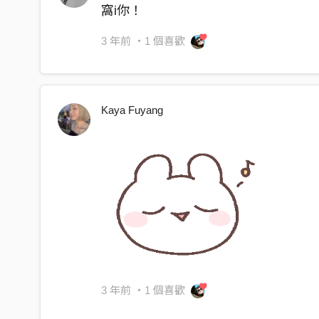
dive in deeper think I may
窩i你！
write an album for you baby
3 年前
・1 個喜歡
think I’m healing
now I think about us
more than I probably should’ve
Kaya Fuyang
I’m making it worse
writing songs about her
do you think of me
do you think that I’m crazy
that I’m falling deeply
it’s a one night thing
oh is it so wrong
did I came off too strong
3 年前
・1 個喜歡
is it not what you want