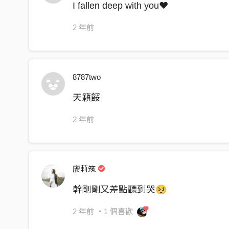
I fallen deep with you❤️
I’m making it worse
writing songs about her
2 年前
do you think of me
do you think that I’m crazy
that I’m falling deeply
8787two
it’s a one night thing
天籟餒
oh is it so wrong
2 年前
did I came off too strong
is it not what you want
oh then I should’ve known
廖莉筑
do you think of me
do you think that I’m crazy
幹剛剛又差點聽到哭🥺
that I’m falling deeply
2 年前
・1 個喜歡
don’t say it means nothing to me