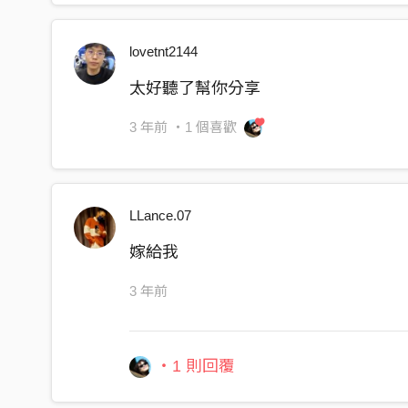
oh then I should’ve known
do you think of me
lovetnt2144
do you think that I’m crazy
太好聽了幫你分享
that I’m falling deeply
don’t say it means nothing to me
3 年前
・1 個喜歡
I loved you more than friend
I loved you, I loved you
I loved you even though it pains
LLance.07
to have you linger in my brain
嫁給我
3 年前
・1 則回覆