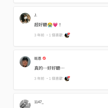
I loved you more than friend
I loved you, I loved you
J.
I loved you even though it pains
超好聽😭💗！
to have you linger in my brain
3 年前
・1 個喜歡
you wrote down a quote
on the guitar I bought
at the first date the first place we met
斑恩
now it’s fading it’s fading away
just like the memories inside my head
真的⋯好好聽⋯
all my friends all my friends think I’m mad
3 年前
・1 個喜歡
but they don’t know how much I’ve been saved
ever since we met
I start writing love songs again
1147_