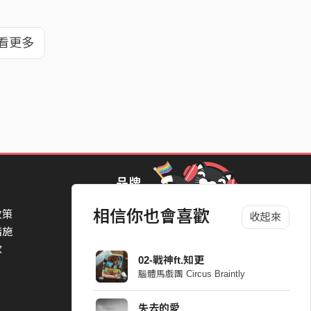
看更多
品牌
相信你也會喜歡
政策
StreetVoice Awards 街聲音樂獎
收起來
措施
TheNextBigThing 大團誕生
款
Blow 吹音樂
02-戰神ft.知更
Packer 派歌
腦體馬戲團 Circus Braintly
SimpleLife 簡單生活節
ParkPark Carnival
失去的愛