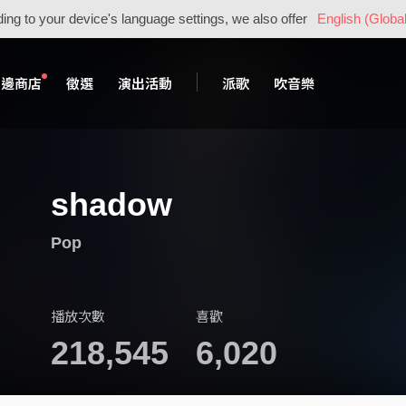
ing to your device's language settings, we also offer
English (Global
周邊商店
徵選
演出活動
派歌
吹音樂
shadow
Pop
播放次數
喜歡
218,545
6,020