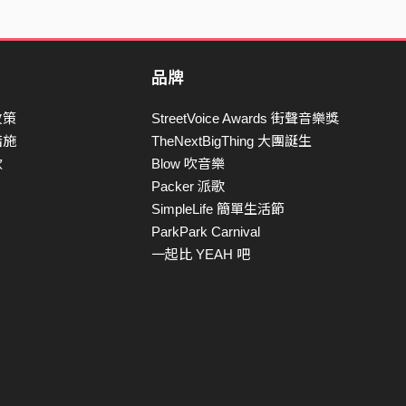
品牌
政策
StreetVoice Awards 街聲音樂獎
措施
TheNextBigThing 大團誕生
款
Blow 吹音樂
Packer 派歌
SimpleLife 簡單生活節
ParkPark Carnival
一起比 YEAH 吧