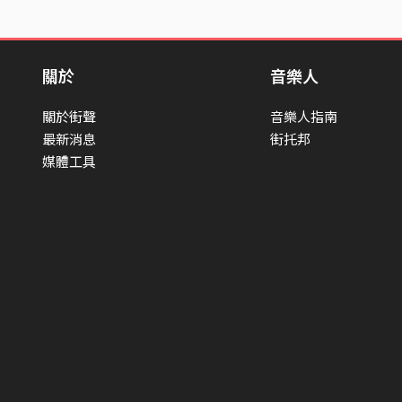
關於
音樂人
關於街聲
音樂人指南
最新消息
街托邦
媒體工具