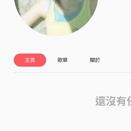
主頁
歌單
關於
還沒有