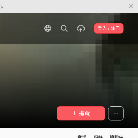
)
.
登入 / 註冊
＋ 追蹤
音樂
粉絲
追蹤中