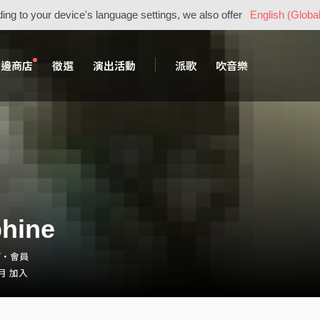
ing to your device's language settings, we also offer
English (Global
周邊商店
徵選
演出活動
派歌
吹音樂
hine
67・會員
 月 加入