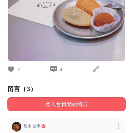
7
3
留言（
3
）
登入會員開始留言
股市·故事