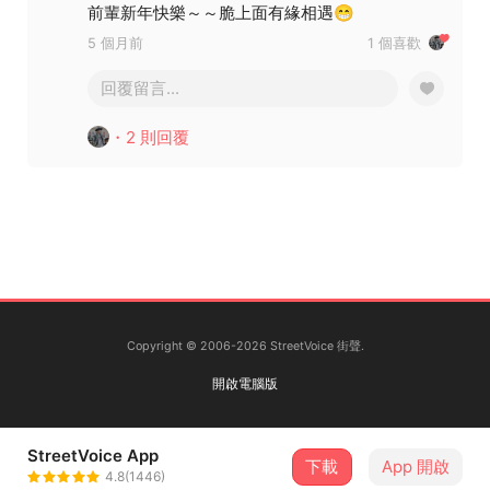
前輩新年快樂～～脆上面有緣相遇😁
5 個月前
1 個喜歡
回覆留言...
・2 則回覆
Copyright © 2006-2026 StreetVoice 街聲.
開啟電腦版
StreetVoice App
下載
App 開啟
4.8(1446)