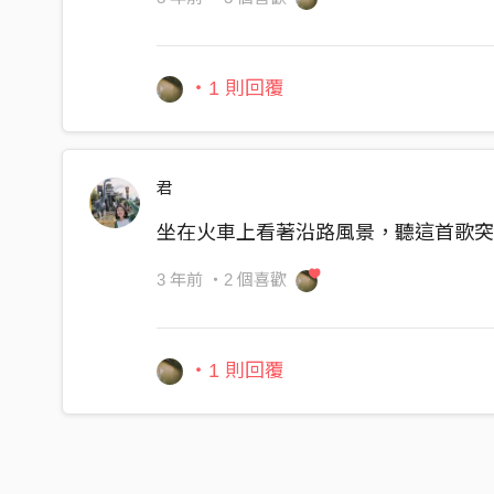
風箏越飛越遠
你沒有回頭但拉著線
・1 則回覆
等它飛回原點
君
坐在火車上看著沿路風景，聽這首歌
3 年前
・2 個喜歡
・1 則回覆