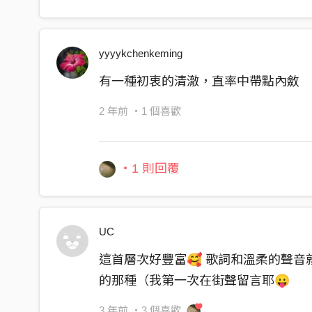
前進的路還有些漫長
歲月洪流 仍浩浩蕩蕩
yyyykchenkeming
終將匯集成海洋
有一種初衷的清澈，直率中帶點內斂
越過荒蕪草原
2 年前
・1 個喜歡
未知的明天又更靠近一些
把畫面交疊
好像又回到熟悉的海邊
・1 則回覆
風箏越飛越遠
你沒有回頭但拉著線
UC
試著把世界走遍
這首層次好豐富🥰 歌詞和溫柔的聲
讓生澀的昨天都經過洗鍊
的那種（我第一次在街聲留言耶😛
把畫面交疊
好像又回到熟悉的海邊
3 年前
・3 個喜歡