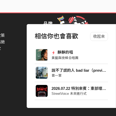
品牌
相信你也會喜歡
政策
StreetVoice Awards 街聲音樂獎
收起來
措施
TheNextBigThing 大團誕生
款
Blow 吹音樂
靜靜的唱
Packer 派歌
黃藝與夜蜂合唱團
SimpleLife 簡單生活節
ParkPark Carnival
說不了謊的人 bad liar（preview）
一起比 YEAH 吧
曾一軍
2026.07.22 特別來賓：東部壞男孩
StreetVoice 未來進行式