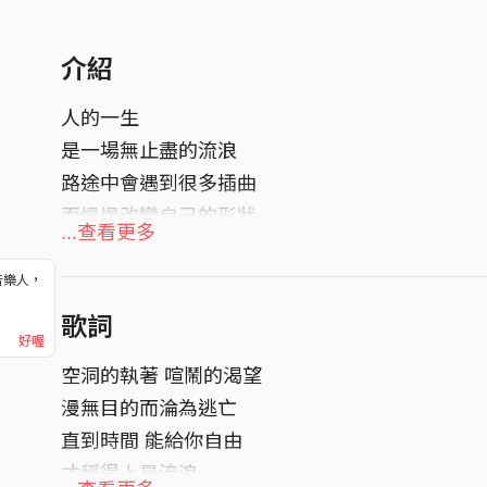
介紹
人的一生
是一場無止盡的流浪
路途中會遇到很多插曲
而慢慢改變自己的形狀
...查看更多
但每每回想起當初的模樣
音樂人，
！
仍會覺得那是最真實最美麗的開始
歌詞
好喔
以此紀念 所有流浪的起點。
空洞的執著 喧鬧的渴望
詞曲/吉他/和聲 李縉加
漫無目的而淪為逃亡
錄音 OTTM Studio
直到時間 能給你自由
才稱得上是流浪