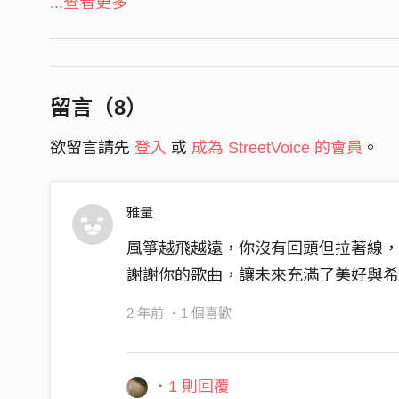
...查看更多
孤獨的雨 和炙熱的光
轉瞬消逝的種種理想
支離破碎後 才被原諒
留言（
8
）
原諒誰鑄下的徬徨
欲留言請先
登入
或
成為 StreetVoice 的會員
。
越過荒蕪草原
未知的明天又更靠近一些
雅量
把畫面交疊
風箏越飛越遠，你沒有回頭但拉著線
好像又回到熟悉的海邊
謝謝你的歌曲，讓未來充滿了美好與
風箏越飛越遠
你沒有回頭但拉著線
2 年前
・1 個喜歡
等它飛回原點
・1 則回覆
逝去的純真 和受過的傷