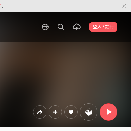
)
.
登入 / 註冊