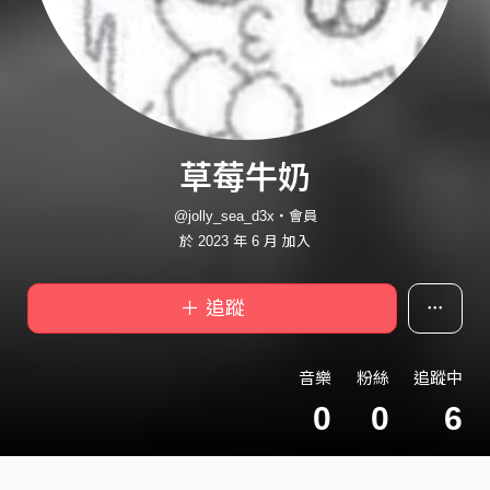
草莓牛奶
@jolly_sea_d3x・會員
於 2023 年 6 月 加入
＋ 追蹤
音樂
粉絲
追蹤中
0
0
6