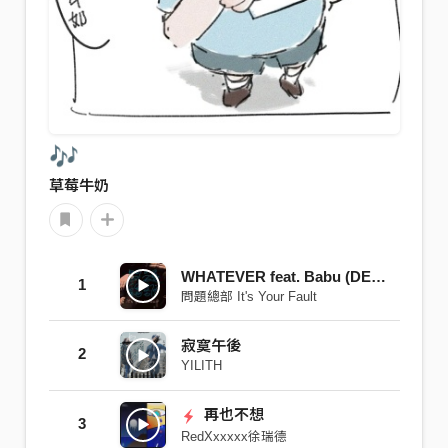
🎶
草莓牛奶
WHATEVER feat. Babu (DEMO)
1
問題總部 It's Your Fault
寂寞午後
2
YILITH
再也不想
3
RedXxxxxx徐瑞德