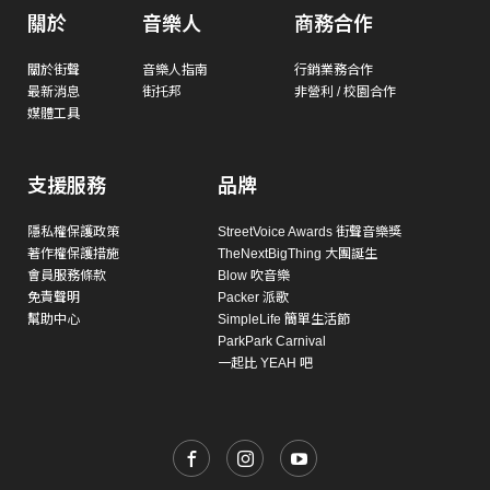
關於
音樂人
商務合作
關於街聲
音樂人指南
行銷業務合作
最新消息
街托邦
非營利 / 校園合作
媒體工具
支援服務
品牌
隱私權保護政策
StreetVoice Awards 街聲音樂獎
著作權保護措施
TheNextBigThing 大團誕生
會員服務條款
Blow 吹音樂
免責聲明
Packer 派歌
幫助中心
SimpleLife 簡單生活節
ParkPark Carnival
一起比 YEAH 吧