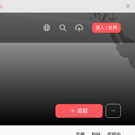
)
.
登入 / 註冊
＋ 追蹤
音樂
粉絲
追蹤中