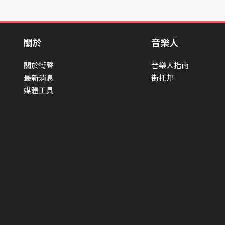
關於
音樂人
關於街聲
音樂人指南
最新消息
街托邦
媒體工具