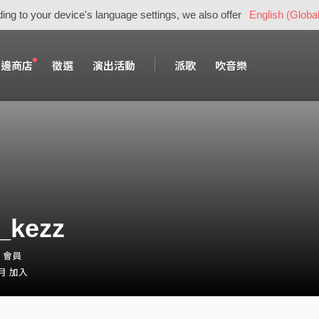
ing to your device's language settings, we also offer
English (Global
周邊商店
徵選
演出活動
派歌
吹音樂
_kezz
z・會員
 月 加入