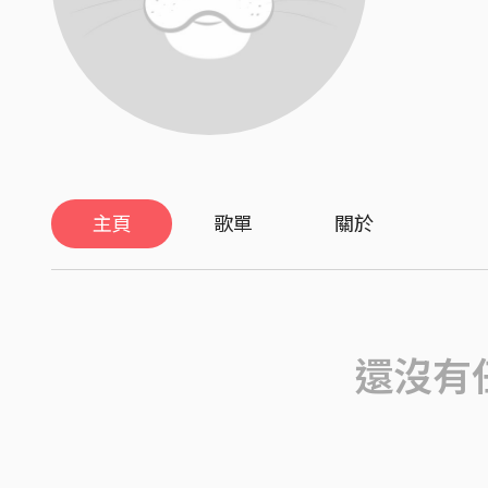
主頁
歌單
關於
還沒有