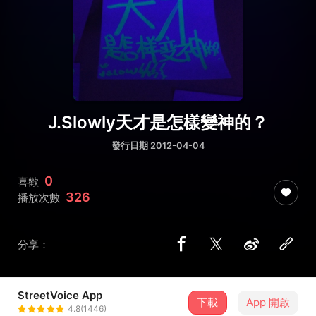
J.Slowly天才是怎樣變神的？
發行日期 2012-04-04
0
喜歡
326
播放次數
分享：
StreetVoice App
下載
App 開啟
天王星Uranu$
4.8(1446)
＋ 追蹤