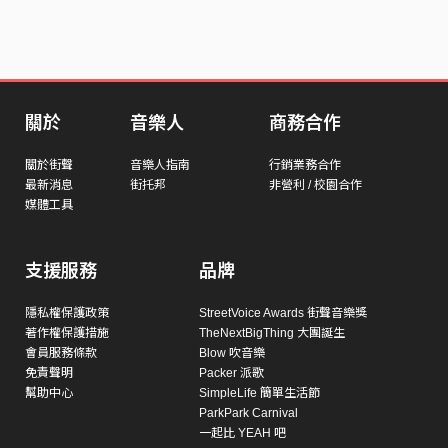
關於
音樂人
商務合作
關於街聲
音樂人指南
行銷業務合作
最新消息
街托邦
非營利 / 校園合作
媒體工具
支援服務
品牌
隱私權保護政策
StreetVoice Awards 街聲音樂獎
著作權保護措施
TheNextBigThing 大團誕生
會員服務條款
Blow 吹音樂
免責聲明
Packer 派歌
幫助中心
SimpleLife 簡單生活節
ParkPark Carnival
一起比 YEAH 吧