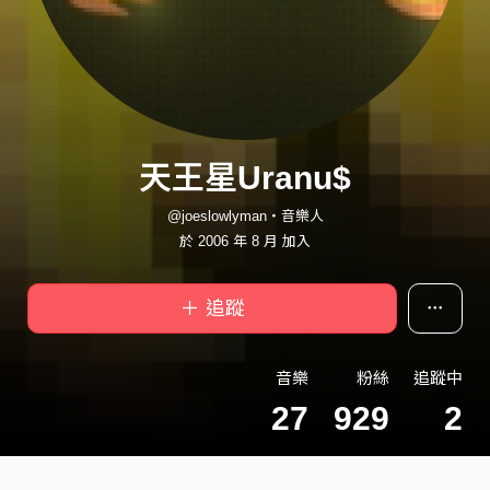
天王星Uranu$
@joeslowlyman・音樂人
於 2006 年 8 月 加入
＋ 追蹤
音樂
粉絲
追蹤中
27
929
2