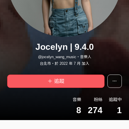
Jocelyn | 9.4.0
@jocelyn_wang_music・音樂人
台北市・於 2022 年 7 月 加入
＋ 追蹤
音樂
粉絲
追蹤中
8
274
1