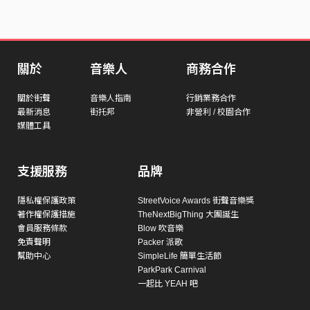
關於
音樂人
商務合作
關於街聲
音樂人指南
行銷業務合作
最新消息
街托邦
非營利 / 校園合作
媒體工具
支援服務
品牌
隱私權保護政策
StreetVoice Awards 街聲音樂獎
著作權保護措施
TheNextBigThing 大團誕生
會員服務條款
Blow 吹音樂
免責聲明
Packer 派歌
幫助中心
SimpleLife 簡單生活節
ParkPark Carnival
一起比 YEAH 吧