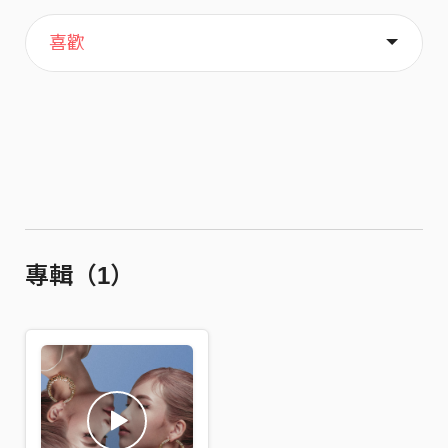
主頁
音樂
關於
喜歡
專輯（1）