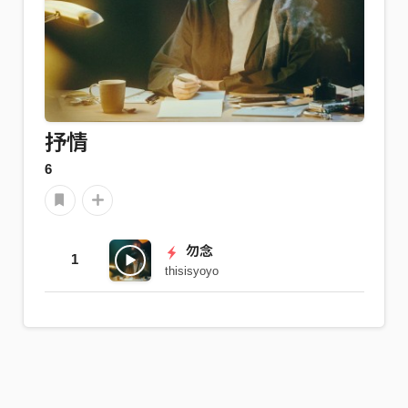
抒情
6
勿念
1
thisisyoyo