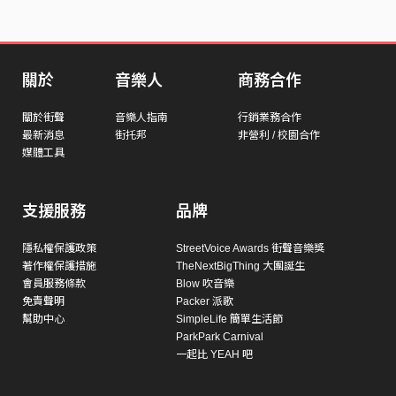
關於
音樂人
商務合作
關於街聲
音樂人指南
行銷業務合作
最新消息
街托邦
非營利 / 校園合作
媒體工具
支援服務
品牌
隱私權保護政策
StreetVoice Awards 街聲音樂獎
著作權保護措施
TheNextBigThing 大團誕生
會員服務條款
Blow 吹音樂
免責聲明
Packer 派歌
幫助中心
SimpleLife 簡單生活節
ParkPark Carnival
一起比 YEAH 吧