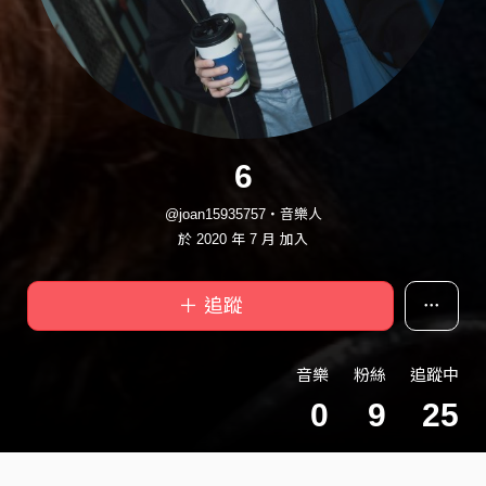
6
@joan15935757・音樂人
於 2020 年 7 月 加入
＋ 追蹤
音樂
粉絲
追蹤中
0
9
25