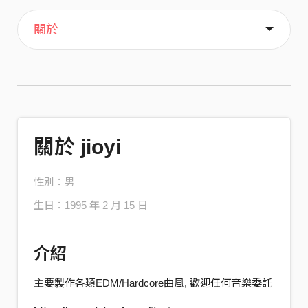
主頁
音樂
關於
關於 jioyi
性別：男
生日：1995 年 2 月 15 日
介紹
主要製作各類EDM/Hardcore曲風, 歡迎任何音樂委託