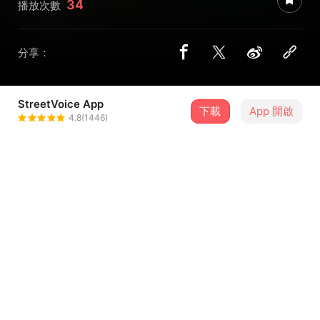
34
播放次數
分享：
StreetVoice App
下載
App 開啟
Jinghua5566
4.8(1446)
＋ 追蹤
@jinghua5566
曲目
排序
歌曲名稱
大家都唾棄ㄉ低能婐爱ㄋ
1
イルカポリス 海豚刑警
报菜名-高嘉丰/9m88/慢行/舟扒皮/薛爆拆
2