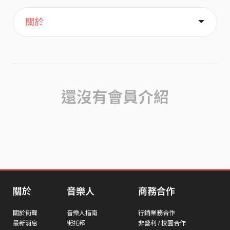
主頁
歌單
喜歡
關於
還沒有會員介紹
關於
音樂人
商務合作
關於街聲
音樂人指南
行銷業務合作
最新消息
街托邦
非營利 / 校園合作