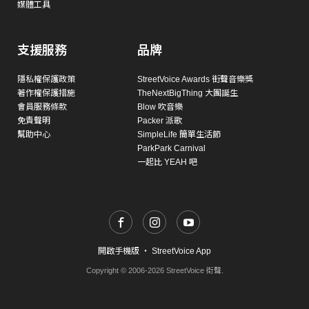
媒體工具
支援服務
品牌
隱私權保護政策
StreetVoice Awards 街聲音樂獎
著作權保護措施
TheNextBigThing 大團誕生
會員服務條款
Blow 吹音樂
免責聲明
Packer 派歌
幫助中心
SimpleLife 簡單生活節
ParkPark Carnival
一起比 YEAH 吧
開啟手機版
・
StreetVoice App
Copyright © 2006-2026 StreetVoice 街聲.