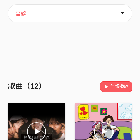
主頁
關於
喜歡
歌曲（12）
全部播放