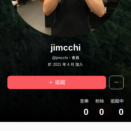
jimcchi
@jimcchi・會員
於 2021 年 4 月 加入
＋ 追蹤
音樂
粉絲
追蹤中
0
0
0