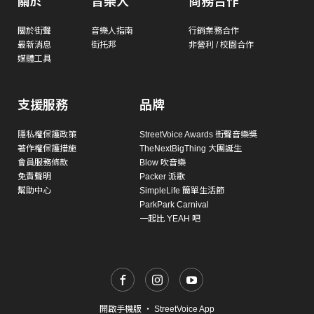
關於
音樂人
商務合作
關於街聲
音樂人指南
行銷業務合作
最新消息
街托邦
非營利 / 校園合作
媒體工具
支援服務
品牌
隱私權保護政策
StreetVoice Awards 街聲音樂獎
著作權保護措施
TheNextBigThing 大團誕生
會員服務條款
Blow 吹音樂
免責聲明
Packer 派歌
幫助中心
SimpleLife 簡單生活節
ParkPark Carnival
一起比 YEAH 吧
開啟手機版
・
StreetVoice App