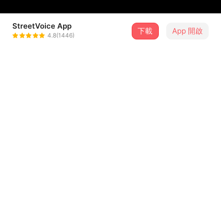
StreetVoice App
下載
App 開啟
JIE WEN
4.8(1446)
＋ 追蹤
@jiewenvip
介紹
這是我的 2019 年度街聲專屬歌單，
請跟我一起回顧這一年來我最愛的那些音樂吧！
更多 2019 年的精彩回顧，來看看 2019 街聲洞察報告，一
起參與未來的流行音樂！
...查看更多
猛擊下方連結，立即開啟專屬於你的年度音樂回顧：
曲目
https://streetvoice.com/annualreport/2019/