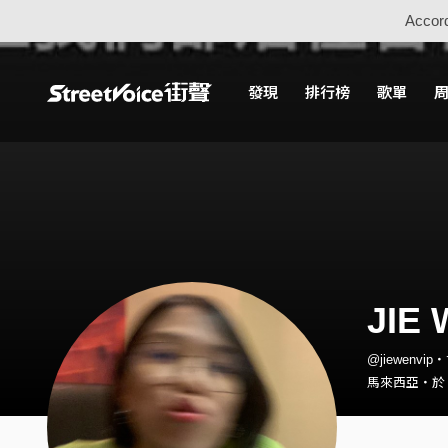
Accord
發現
排行榜
歌單
JIE
@jiewenvip
馬來西亞・於 2