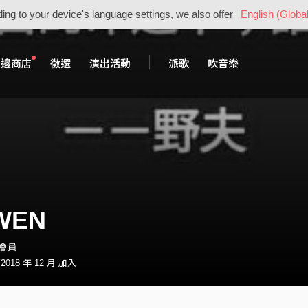
ing to your device's language settings, we also offer
English (Global
周邊商店
徵選
演出活動
派歌
吹音樂
 WEN
・會員
018 年 12 月 加入