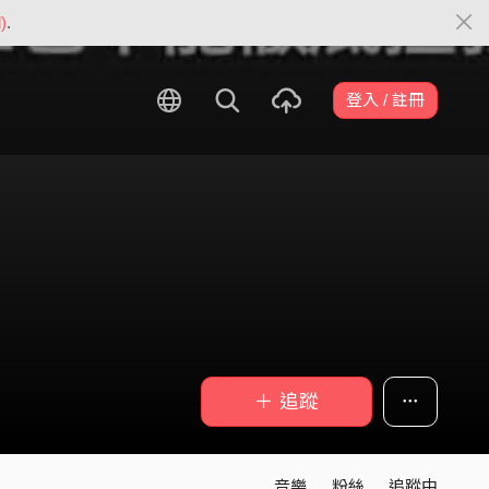
)
.
登入 / 註冊
＋ 追蹤
音樂
粉絲
追蹤中