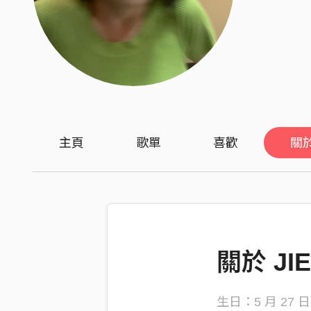
主頁
歌單
喜歡
關
關於 JI
生日：5 月 27 日