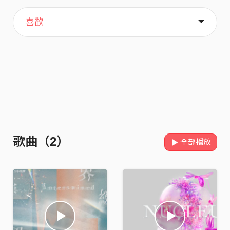
主頁
關於
喜歡
歌曲（2）
全部播放