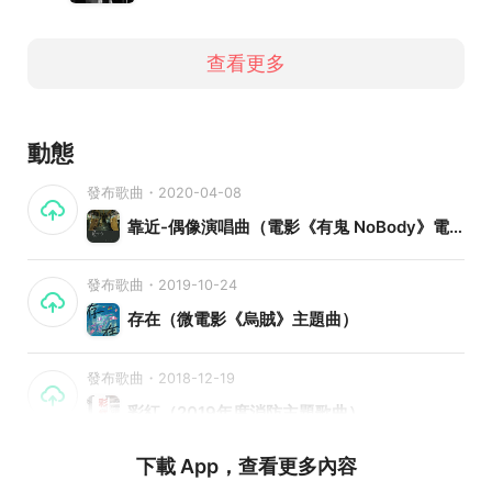
【林立傑 Jerry.Lin】
查看更多
Facebook：
https://www.facebook.com/JerryLinMusicOfficial
StreetVoice：
http://tw.streetvoice.com/jerrylinmusic/
動態
YouTube：
https://www.youtube.com/channel/UCRJt9mTcJU7O6
發布歌曲・2020-04-08
qpIJMLTiHg
靠近-偶像演唱曲（電影《有鬼 NoBody》電影原聲帶）
Instagram：
https://instagram.com/jerrylinmusic
Email Contact:：jerrylinmusicofficial@gmail.com
發布歌曲・2019-10-24
存在（微電影《烏賊》主題曲）
發布歌曲・2018-12-19
彩紅（2019年度消防主題歌曲）
下載 App，查看更多內容