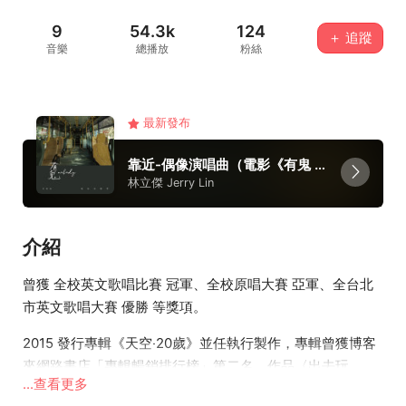
9
54.3k
124
＋ 追蹤
音樂
總播放
粉絲
最新發布
靠近-偶像演唱曲（電影《有鬼 NoBody》電影原聲帶）
林立傑 Jerry Lin
介紹
曾獲 全校英文歌唱比賽 冠軍、全校原唱大賽 亞軍、全台北
市英文歌唱大賽 優勝 等獎項。
2015 發行專輯《天空‧20歲》並任執行製作，專輯曾獲博客
來網路書店「專輯暢銷排行榜」第二名，作品〈出去玩
...查看更多
吧！〉曾獲遠傳來電答鈴國語男歌手第三名。作品〈風的方