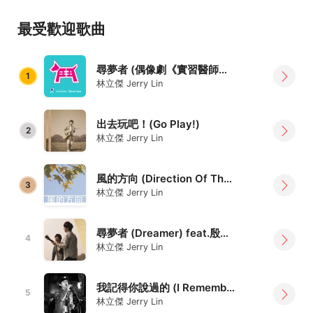
向〉入圍全國 BenQ 「2015 東海岸音樂創作比賽」，並以
〈我記得你說過的〉獲獎。
最受歡迎歌曲
2016 發行專輯《東海岸 濤聲中》，並受邀於漢聲廣播電台
音樂人物專訪，並舉辦「林立傑 Jerry Lin × 續日 café」首
尋夢者 (偶像劇《實習醫師鬥格》片尾曲)
1
場個人演唱會。同年製作微電影同名歌曲〈許多時候〉。
林立傑 Jerry Lin
2017 演唱 迪士尼公司 動畫作品《半斤八兩》片尾曲〈天生
出去玩吧！(Go Play!)
一對寶〉，春節期間於中國東方衛視首播。
2
林立傑 Jerry Lin
2017年 演唱 民視 偶像劇 《實習醫師鬥格》片尾曲〈尋夢
者〉。
風的方向 (Direction Of The Wind)
3
林立傑 Jerry Lin
2017年12月30日舉辦「林立傑 Jerry Lin × 碩士學位音樂
會」個人第二場專場音樂會。
尋夢者 (Dreamer) feat.殷之趯
4
2018年製作2019新北市年度消防主題曲〈彩紅〉，擔任製作
林立傑 Jerry Lin
人、演唱、作曲、合聲、人聲編輯與錄音。
我記得你說過的 (I Remember You Said)
目前於「詮釋音樂文化事業有限公司」，為獨立音樂創作人
5
林立傑 Jerry Lin
與製作人，畢業於輔仁大學音樂研究所，主修數位音樂。