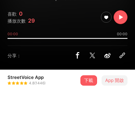
0
喜歡
29
播放次數
00:00
00:00
分享：
StreetVoice App
下載
App 開啟
俞傑Jeremy
4.8(1446)
＋ 追蹤
@jeremy523
介紹