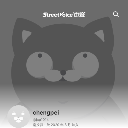
chengpei
@jcp1014
南投縣・於 2020 年 8 月 加入