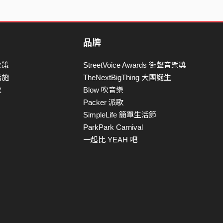
品牌
政策
StreetVoice Awards 街聲音樂獎
措施
TheNextBigThing 大團誕生
款
Blow 吹音樂
Packer 派歌
SimpleLife 簡單生活節
ParkPark Carnival
一起比 YEAH 吧