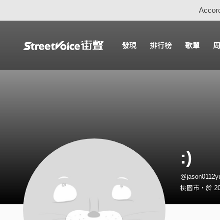
Accord
發現
排行榜
歌單
:)
@jason011
桃園市・於 20