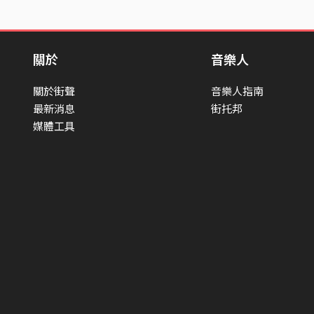
關於
音樂人
關於街聲
音樂人指南
最新消息
街托邦
媒體工具