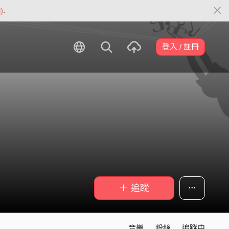
)
.
登入 / 註冊
＋ 追蹤
音樂
粉絲
追蹤中