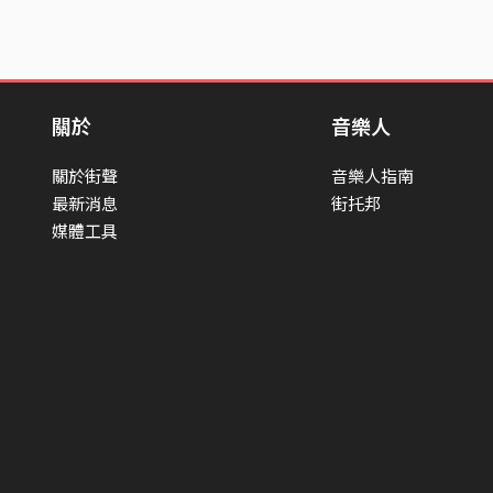
關於
音樂人
關於街聲
音樂人指南
最新消息
街托邦
媒體工具