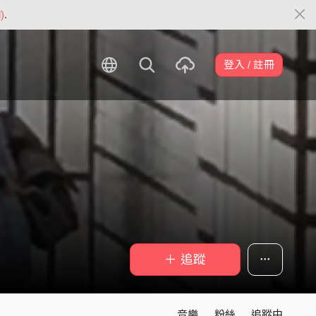
)
.
登入 / 註冊
＋ 追蹤
音樂
粉絲
追蹤中