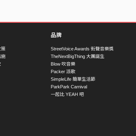
品牌
政策
StreetVoice Awards 街聲音樂獎
措施
TheNextBigThing 大團誕生
款
Blow 吹音樂
Packer 派歌
SimpleLife 簡單生活節
ParkPark Carnival
一起比 YEAH 吧