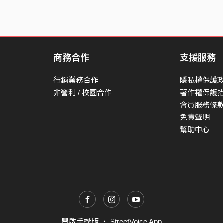
商務合作
支援服務
行銷業務合作
隱私權保護
非營利 / 校園合作
著作權保護
會員服務條
免責聲明
幫助中心
開啟手機版
・
StreetVoice App