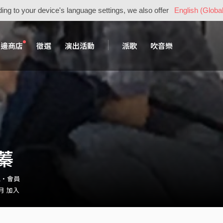
ing to your device's language settings, we also offer
English (Global
周邊商店
徵選
演出活動
派歌
吹音樂
蓁
91・會員
 月 加入