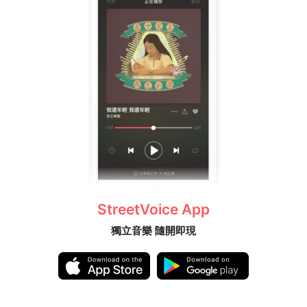
StreetVoice App
獨立音樂 隨開即現