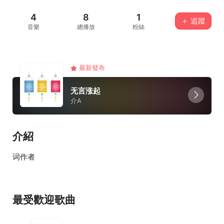
4
8
1
＋ 追蹤
音樂
總播放
粉絲
最新發布
无言涨起
介A
介紹
词作者
最受歡迎歌曲