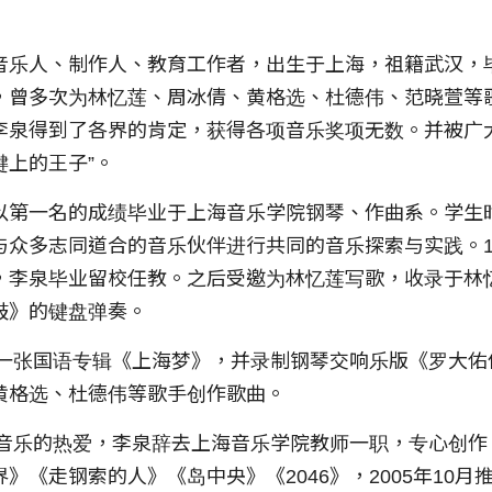
音乐人、制作人、教育工作者，出生于上海，祖籍武汉，
，曾多次为林忆莲、周冰倩、黄格选、杜德伟、范晓萱等
李泉得到了各界的肯定，获得各项音乐奖项无数。并被广
键上的王子”。
以第一名的成绩毕业于上海音乐学院钢琴、作曲系。学生
与众多志同道合的音乐伙伴进行共同的音乐探索与实践。1
，李泉毕业留校任教。之后受邀为林忆莲写歌，收录于林
鼓》的键盘弹奏。
出第一张国语专辑《上海梦》，并录制钢琴交响乐版《罗大
黄格选、杜德伟等歌手创作歌曲。
于对音乐的热爱，李泉辞去上海音乐学院教师一职，专心创
》《走钢索的人》《岛中央》《2046》，2005年10月