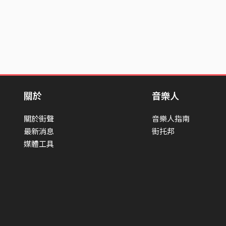
關於
音樂人
關於街聲
音樂人指南
最新消息
街托邦
媒體工具