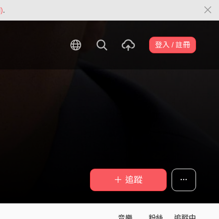
)
.
登入 / 註冊
＋ 追蹤
音樂
粉絲
追蹤中