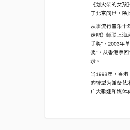
《划火柴的女孩》
于北京问世，除
从事流行音乐十
走吧》蝉联上海原
手奖”，2003
奖”，从香港拿回
录。
当1998年，
的转型为兼备艺
广大歌迷和媒体称