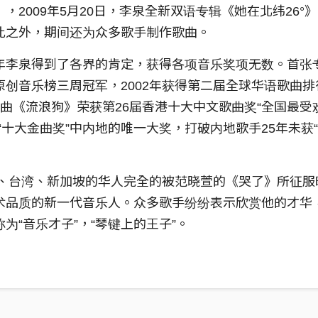
，2009年5月20日，李泉全新双语专辑《她在北纬26°
此之外，期间还为众多歌手制作歌曲。
年李泉得到了各界的肯定，获得各项音乐奖项无数。首张
创音乐榜三周冠军，2002年获得第二届全球华语歌曲排
年单曲《流浪狗》荣获第26届香港十大中文歌曲奖“全国最
“十大金曲奖”中内地的唯一大奖，打破内地歌手25年未获
香港、台湾、新加坡的华人完全的被范晓萱的《哭了》所征
术品质的新一代音乐人。众多歌手纷纷表示欣赏他的才华
为“音乐才子”，“琴键上的王子”。