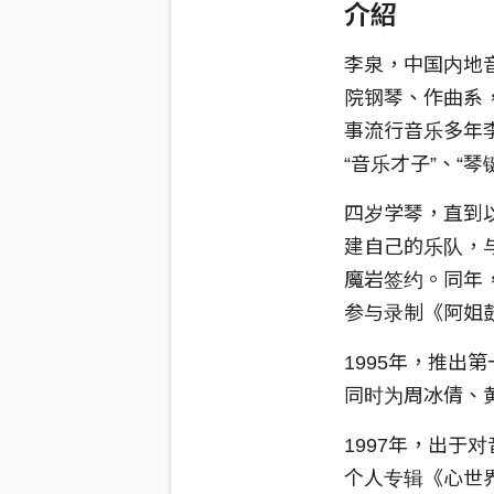
介紹
李泉，中国内地
院钢琴、作曲系
事流行音乐多年
“音乐才子”、“琴
四岁学琴，直到
建自己的乐队，
魔岩签约。同年
参与录制《阿姐
1995年，推
同时为周冰倩、
1997年，出
个人专辑《心世界