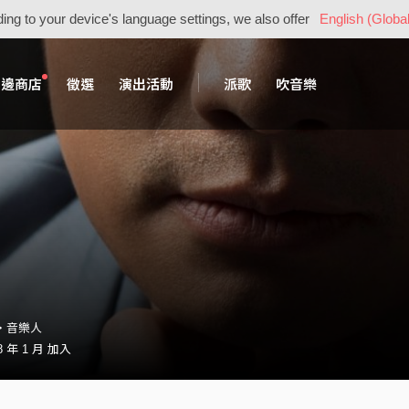
ing to your device's language settings, we also offer
English (Global
周邊商店
徵選
演出活動
派歌
吹音樂
23・音樂人
 年 1 月 加入