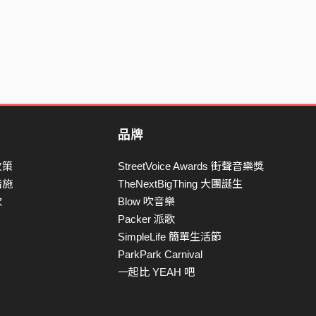
品牌
政策
StreetVoice Awards 街聲音樂獎
措施
TheNextBigThing 大團誕生
款
Blow 吹音樂
Packer 派歌
SimpleLife 簡單生活節
ParkPark Carnival
一起比 YEAH 吧