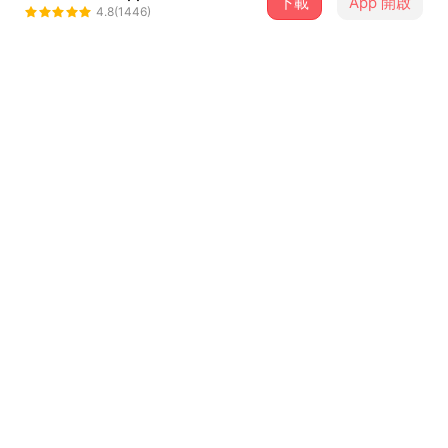
下載
App 開啟
楊峻綱
4.8(1446)
＋ 追蹤
@james0223
介紹
今年的聽歌能量都放在這裡了！
這些歌曲陪伴你度過無數時光！
是時候再次回味這些歌曲了吧！
點擊下方連結，領取屬於你的年度音樂回顧：
...查看更多
https://streetvoice.com/annualreport/2022/
曲目
排序
歌曲名稱