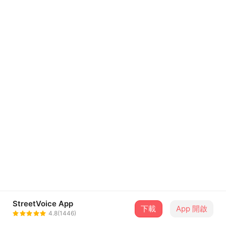
StreetVoice App
下載
App 開啟
4.8(1446)