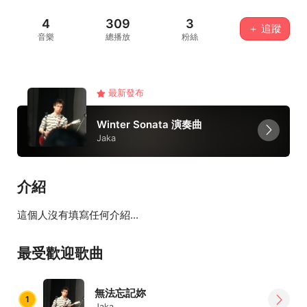
4
309
3
＋ 追蹤
音樂
總播放
粉絲
最新發布
Winter Sonata 演奏曲
Jaka
介紹
這個人沒有填寫任何介紹...
最受歡迎歌曲
無法忘記妳
1
Jaka