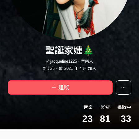
聖誕家婕🎄
@jacqueline1225・音樂人
新北市・於 2021 年 4 月 加入
＋ 追蹤
音樂
粉絲
追蹤中
23
81
33