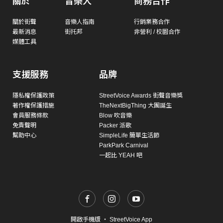
關於
音樂人
商務合作
關於街聲
音樂人指南
行銷業務合作
最新消息
街托邦
非營利 / 校園合作
媒體工具
支援服務
品牌
隱私權保護政策
StreetVoice Awards 街聲音樂獎
著作權保護措施
TheNextBigThing 大團誕生
會員服務條款
Blow 吹音樂
免責聲明
Packer 派歌
幫助中心
SimpleLife 簡單生活節
ParkPark Carnival
一起比 YEAH 吧
開啟手機版
・
StreetVoice App