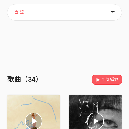
主頁
音樂
歌單
關於
喜歡
歌曲（34）
全部播放