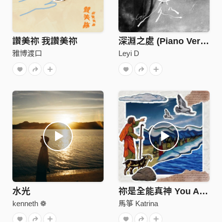
讚美祢 我讚美祢
深淵之處 (Piano Version)
雅博渡口
Leyi D
水光
祢是全能真神 You Are Almighty God
kenneth ❁
馬箏 Katrina