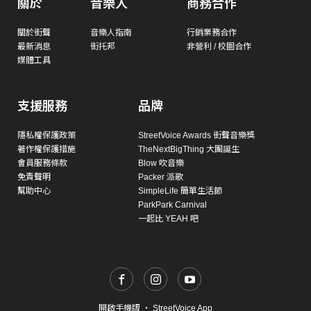
關於
音樂人
商務合作
關於街聲
音樂人指南
行銷業務合作
最新消息
街托邦
非營利 / 校園合作
媒體工具
支援服務
品牌
隱私權保護政策
StreetVoice Awards 街聲音樂獎
著作權保護措施
TheNextBigThing 大團誕生
會員服務條款
Blow 吹音樂
免責聲明
Packer 派歌
幫助中心
SimpleLife 簡單生活節
ParkPark Carnival
一起比 YEAH 吧
開啟手機版
・
StreetVoice App