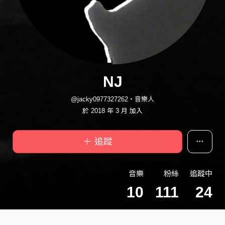
NJ
@jacky0977327262・音樂人
於 2018 年 3 月 加入
＋ 追蹤
音樂
粉絲
追蹤中
10
111
24