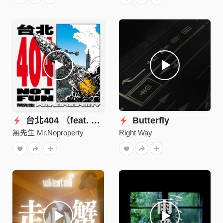
台北404 （feat. 馬摳）
Butterfly
無先生 Mr.Noproperty
Right Way