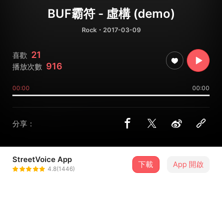
BUF霸符 - 虛構 (demo)
Rock
・2017-03-09
21
喜歡
916
播放次數
00:00
00:00
分享：
StreetVoice App
下載
App 開啟
陳玄佾
4.8(1446)
＋ 追蹤
@j1a2n0e0