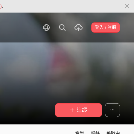
)
.
登入 / 註冊
＋ 追蹤
音樂
粉絲
追蹤中