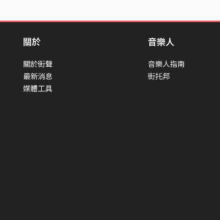
關於
音樂人
關於街聲
音樂人指南
最新消息
街托邦
媒體工具