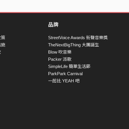
品牌
政策
StreetVoice Awards 街聲音樂獎
措施
TheNextBigThing 大團誕生
款
Blow 吹音樂
Packer 派歌
SimpleLife 簡單生活節
ParkPark Carnival
一起比 YEAH 吧