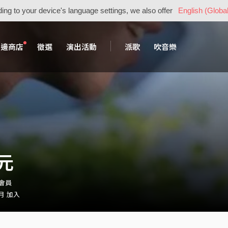
ing to your device's language settings, we also offer
English (Global
周邊商店
徵選
演出活動
派歌
吹音樂
元
・會員
 月 加入