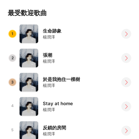
最受歡迎歌曲
生命跡象
1
楊潤澤
張潮
2
楊潤澤
於是我抱住一棵樹
3
楊潤澤
Stay at home
4
楊潤澤
反鎖的房間
5
楊潤澤