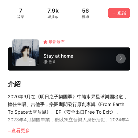
7
7.9k
56
＋ 追蹤
音樂
總播放
粉絲
最新發布
Stay at home
楊潤澤
介紹
2020年9月在《明日之子樂團季》中隨水果星球樂團出道，
擔任主唱、吉他手，樂團期間發行原創專輯《From Earth
To Space太空放風》、EP《安全出口Free To Exit》，
2023年4月樂團畢業，後以獨立音樂人身份活動。2024年4
月26日發行首張個人專輯《於是我抱住一棵樹》。
...查看更多