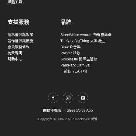
媒體工具
支援服務
品牌
隱私權保護政策
StreetVoice Awards 街聲音樂獎
著作權保護措施
TheNextBigThing 大團誕生
會員服務條款
Blow 吹音樂
免責聲明
Packer 派歌
幫助中心
SimpleLife 簡單生活節
ParkPark Carnival
一起比 YEAH 吧
開啟手機版
・
StreetVoice App
Copyright © 2006-2026 StreetVoice 街聲.