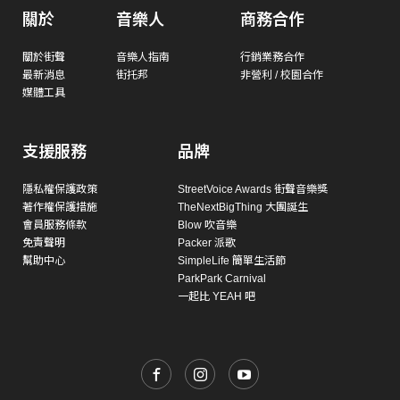
關於
音樂人
商務合作
關於街聲
音樂人指南
行銷業務合作
最新消息
街托邦
非營利 / 校園合作
媒體工具
支援服務
品牌
隱私權保護政策
StreetVoice Awards 街聲音樂獎
著作權保護措施
TheNextBigThing 大團誕生
會員服務條款
Blow 吹音樂
免責聲明
Packer 派歌
幫助中心
SimpleLife 簡單生活節
ParkPark Carnival
一起比 YEAH 吧