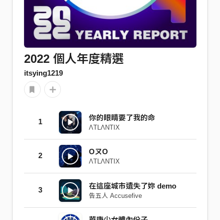
2022 個人年度精選
itsying1219
你的眼睛要了我的命
1
ΛTLΛNTIX
OㄡO
2
ΛTLΛNTIX
在這座城市遺失了妳 demo
3
告五人 Accusefive
華康少女體內份子