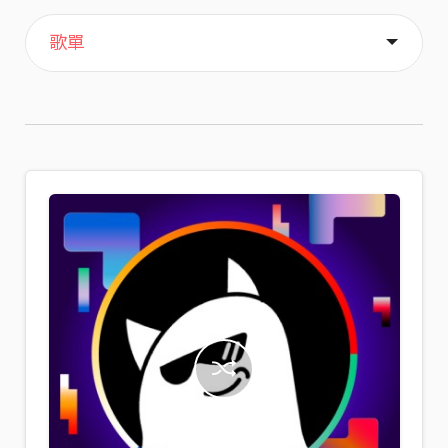
主頁
喜歡
關於
歌單