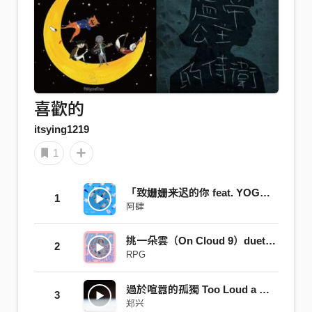
喜歡的
itsying1219
1
「致姗姗来迟的你 feat. YOGA」
1
阿肆
挑一朵雲（On Cloud 9）duet with V!CKY 庭葳
2
RPG
過於喧囂的孤獨 Too Loud a Solitude
3
郑兴