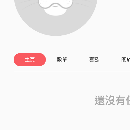
主頁
歌單
喜歡
關
還沒有