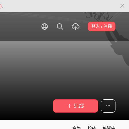
)
.
登入 / 註冊
＋ 追蹤
音樂
粉絲
追蹤中