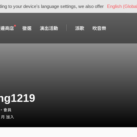
ing to your device's language settings, we also offer
English (Global
周邊商店
徵選
演出活動
派歌
吹音樂
ing1219
19・會員
2 月 加入