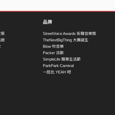
品牌
政策
StreetVoice Awards 街聲音樂獎
措施
TheNextBigThing 大團誕生
款
Blow 吹音樂
Packer 派歌
SimpleLife 簡單生活節
ParkPark Carnival
一起比 YEAH 吧