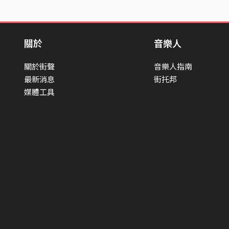
關於
音樂人
關於街聲
音樂人指南
最新消息
街托邦
媒體工具