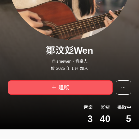
鄒汶彣Wen
@ismewen・音樂人
於 2026 年 1 月 加入
＋ 追蹤
音樂
粉絲
追蹤中
3
40
5