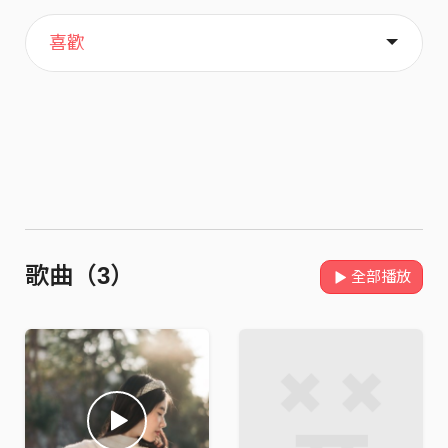
主頁
音樂
關於
喜歡
歌曲（3）
全部播放