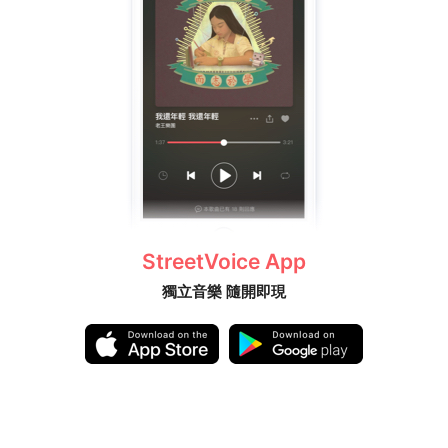
StreetVoice App
獨立音樂 隨開即現