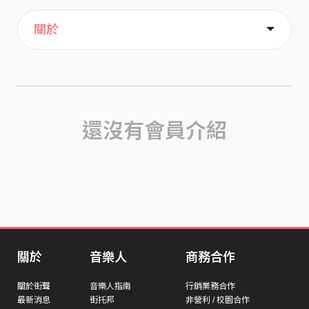
主頁
歌單
喜歡
關於
還沒有會員介紹
關於
音樂人
商務合作
關於街聲
音樂人指南
行銷業務合作
最新消息
街托邦
非營利 / 校園合作