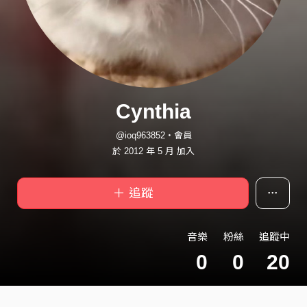
Cynthia
@ioq963852・會員
於 2012 年 5 月 加入
＋ 追蹤
音樂
粉絲
追蹤中
0
0
20