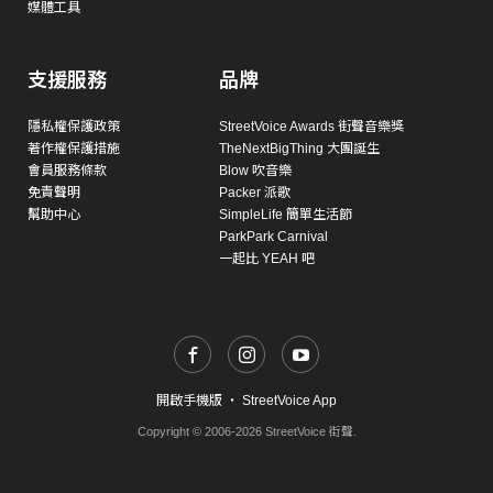
媒體工具
支援服務
品牌
隱私權保護政策
StreetVoice Awards 街聲音樂獎
著作權保護措施
TheNextBigThing 大團誕生
會員服務條款
Blow 吹音樂
免責聲明
Packer 派歌
幫助中心
SimpleLife 簡單生活節
ParkPark Carnival
一起比 YEAH 吧
開啟手機版
・
StreetVoice App
Copyright © 2006-2026 StreetVoice 街聲.