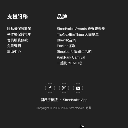
支援服務
品牌
隱私權保護政策
StreetVoice Awards 街聲音樂獎
著作權保護措施
TheNextBigThing 大團誕生
會員服務條款
Blow 吹音樂
免責聲明
Packer 派歌
幫助中心
SimpleLife 簡單生活節
ParkPark Carnival
一起比 YEAH 吧
開啟手機版
・
StreetVoice App
Copyright © 2006-2026 StreetVoice 街聲.