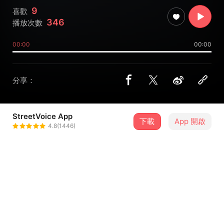
9
喜歡
346
播放次數
00:00
00:00
分享：
StreetVoice App
下載
App 開啟
東東 DongDong
4.8(1446)
＋ 追蹤
@ing880203
介紹
某天通往大武山的路上