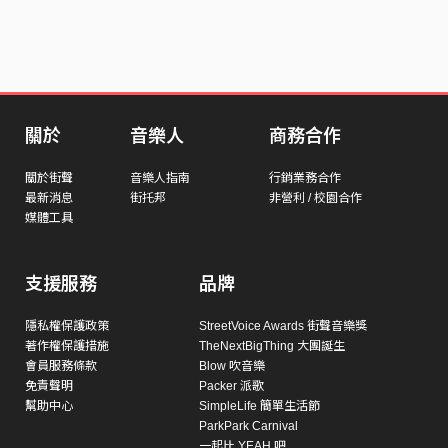
關於
音樂人
商務合作
關於街聲
音樂人指南
行銷業務合作
最新消息
街托邦
非營利 / 校園合作
媒體工具
支援服務
品牌
隱私權保護政策
StreetVoice Awards 街聲音樂獎
著作權保護措施
TheNextBigThing 大團誕生
會員服務條款
Blow 吹音樂
免責聲明
Packer 派歌
幫助中心
SimpleLife 簡單生活節
ParkPark Carnival
一起比 YEAH 吧