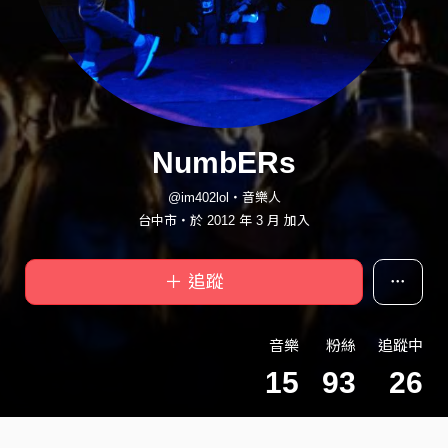
NumbERs
@im402lol・音樂人
台中市・於 2012 年 3 月 加入
＋ 追蹤
音樂
粉絲
追蹤中
15
93
26