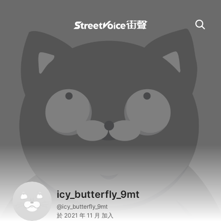
icy_butterfly_9mt
@icy_butterfly_9mt
於 2021 年 11 月 加入