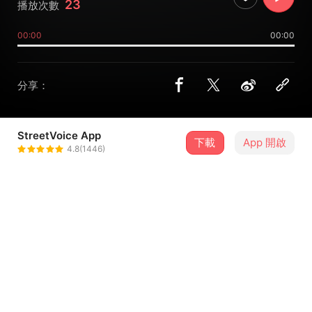
23
播放次數
00:00
00:00
分享：
StreetVoice App
MORI LIGHT MUSIC / Ichito
下載
App 開啟
4.8(1446)
＋ 追蹤
Mori
@ichitomori
介紹
室內樂的演奏與平靜而機械的語音指示相得益彰。
鋼琴奏出斷斷續續、鏗鏘有力的和弦，而薩克斯風和提琴則
奏出一段突如其來的尖銳主題。