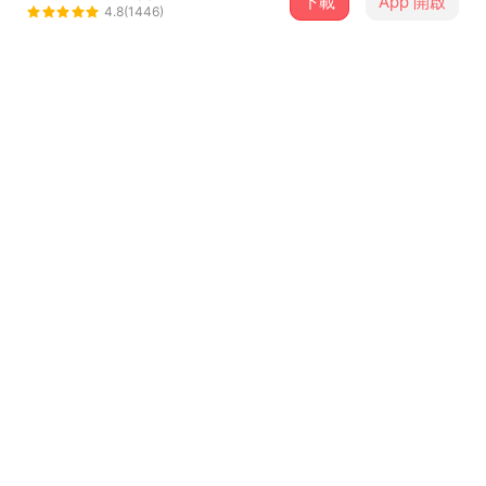
下載
App 開啟
眠氣 Hypersomnia
4.8(1446)
＋ 追蹤
@hypersomnia
歌詞
煙味依舊肆意瀰漫 假裝回憶風輕雲淡
漫無目的已成習慣 在你離開
踱步聲在耳中迴盪 交織成你熟悉模樣
灰色的你只剩殘像 逐漸遺忘
...查看更多
你說過的你已經不是你呀
字裡行間哪個才是你真心話
留言（
24
）
以為擅自把自己的愛施加
就不用忘記你啊
登入會員開始留言
你說過的你已經不是你呀