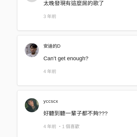
I won’t lie
太晚發現有這麼屌的歌了
I don’t think I even know myself anymore
3 年前
You’re the one who knew me fucking well
Yeah you know
安迪的D
Dancing I’m all alone
Figuring out how I can get you home
Can’t get enough?
Dancing with my phone
4 年前
Thinking about you
Dancing I’m all alone
Figuring out how I can get you home
yccscx
Dancing with my phone
好聽到聽一輩子都不夠???
Thinking about you
Dancing all alone Dancing all alone
4 年前
・1 個喜歡
Dancing all alone Dancing all alone