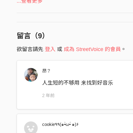
...查看更多
I don’t want to
Then our song comes on the radio
Makes me wanna start to dance oh
留言（
9
）
I wanna know
If you feel the same way as me
欲留言請先
登入
或
成為 StreetVoice 的會員
。
Why would you go
Dancing I’m all alone
昂？
Figuring out how I can get you home
人生短的不够用 来找到好音乐
Dancing with my phone
Thinking about you
2 年前
On my feet and now I’m out the door
Walking by the places that we used to go
cookie٩۹(๑•̀ω•́ ๑)۶
I remember all your favorite stores