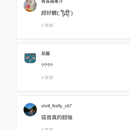
青森蘋果汁
超好聽(;´༎ຶД༎ຶ`)
4 年前
蒸餾
????
4 年前
shrill_firefly_s67
這首真的超強
4 年前