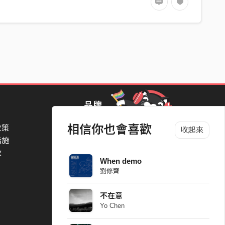
品牌
相信你也會喜歡
政策
StreetVoice Awards 街聲音樂獎
收起來
措施
TheNextBigThing 大團誕生
款
Blow 吹音樂
When demo
Packer 派歌
劉修齊
SimpleLife 簡單生活節
ParkPark Carnival
不在意
一起比 YEAH 吧
Yo Chen