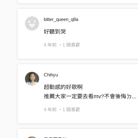
Dancing with my phone
bitter_queen_q8a
Thinking about you
Dancing all alone Dancing all alone
好聽到哭
Dancing all alone Dancing all alone
4 年前
・1 個喜歡
Dancing with my phone
Thinking about you
Chihyu
超動感的好歌啊
推薦大家一定要去看mv?不會後悔ㄉ...
4 年前
・1 個喜歡