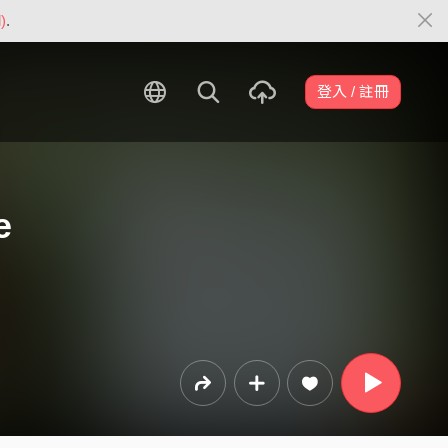
)
.
登入 / 註冊
e