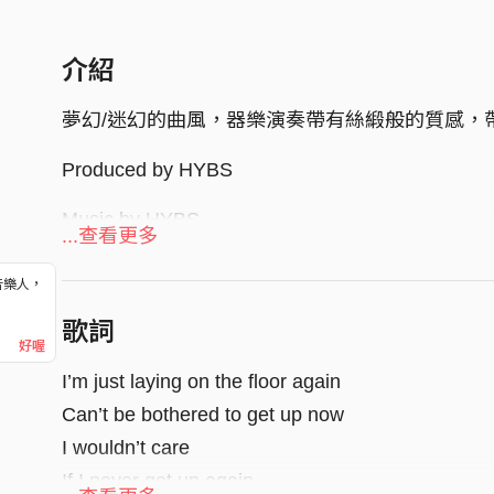
介紹
夢幻/迷幻的曲風，器樂演奏帶有絲緞般的質感，
Produced by HYBS
Music by HYBS
...查看更多
Lyrics by HYBS
Arranged by HYBS
音樂人，
！
Mixed & Mastered by Henry Watkins
歌詞
好喔
HYBS is Alyn Wee, Karn Kasidej
I’m just laying on the floor again
Can’t be bothered to get up now
I wouldn’t care
If I never get up again